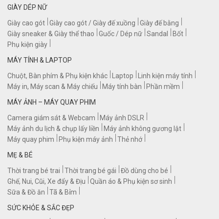
GIÀY DÉP NỮ
Giày cao gót
Giày cao gót / Giày đế xuồng
Giày đế bằng
Giày sneaker & Giày thể thao
Guốc / Dép nữ
Sandal
Bốt
Phụ kiện giày
MÁY TÍNH & LAPTOP
Chuột, Bàn phím & Phụ kiện khác
Laptop
Linh kiện máy tính
Máy in, Máy scan & Máy chiếu
Máy tính bàn
Phần mềm
MÁY ẢNH – MÁY QUAY PHIM
Camera giám sát & Webcam
Máy ảnh DSLR
Máy ảnh du lịch & chụp lấy liền
Máy ảnh không gương lật
Máy quay phim
Phụ kiện máy ảnh
Thẻ nhớ
MẸ & BÉ
Thời trang bé trai
Thời trang bé gái
Đồ dùng cho bé
Ghế, Nui, Cũi, Xe đẩy & Địu
Quần áo & Phụ kiện sơ sinh
Sữa & Đồ ăn
Tã & Bỉm
SỨC KHỎE & SẮC ĐẸP