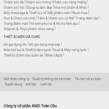
Chăm sóc da
Chăm sóc móng
Chăm sóc răng miệng
Chăm sóc tóc
Dụng cụ làm đẹp
Hóa mỹ phẩm & Khác
Máy massage & Thiết bị y tế
Mỹ phẩm nam
Nước hoa
Son & Chăm sóc môi
Tắm & Chăm sóc cơ thể
Trang điểm da
Trang điểm mắt
Vệ sinh phụ nữ & Hỗ trợ tình dục
Vitamin & Thực phẩm chức năng
THIẾT BỊ ĐIỆN GIA DỤNG
Đồ gia dụng lớn
Đồ gia dụng nhà bếp
Máy hút bụi & Thiết bị làm sạch
Quạt & Máy nóng lạnh
Thiết bị chăm sóc quần áo
Khác (đgd)
Giới thiệu công ty
Quản lý thông tin cá nhân
Tin tức và sự kiện
Tuyển dụng
Đối tác
Liên hệ
Công ty cổ phần AMD Toàn Cầu