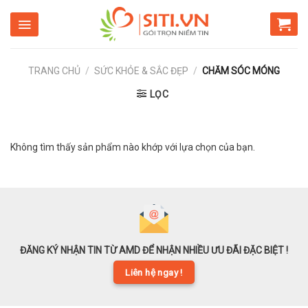
Skip
to
content
TRANG CHỦ
/
SỨC KHỎE & SẮC ĐẸP
/
CHĂM SÓC MÓNG
LỌC
Không tìm thấy sản phẩm nào khớp với lựa chọn của bạn.
ĐĂNG KÝ NHẬN TIN TỪ AMD ĐỂ NHẬN NHIỀU ƯU ĐÃI ĐẶC BIỆT !
Liên hệ ngay !